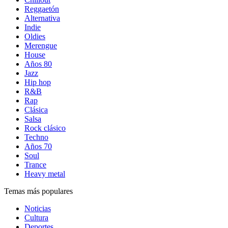
Reggaetón
Alternativa
Indie
Oldies
Merengue
House
Años 80
Jazz
Hip hop
R&B
Rap
Clásica
Salsa
Rock clásico
Techno
Años 70
Soul
Trance
Heavy metal
Temas más populares
Noticias
Cultura
Deportes