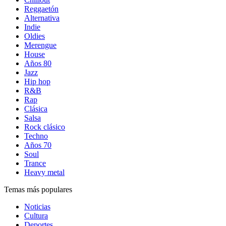
Reggaetón
Alternativa
Indie
Oldies
Merengue
House
Años 80
Jazz
Hip hop
R&B
Rap
Clásica
Salsa
Rock clásico
Techno
Años 70
Soul
Trance
Heavy metal
Temas más populares
Noticias
Cultura
Deportes