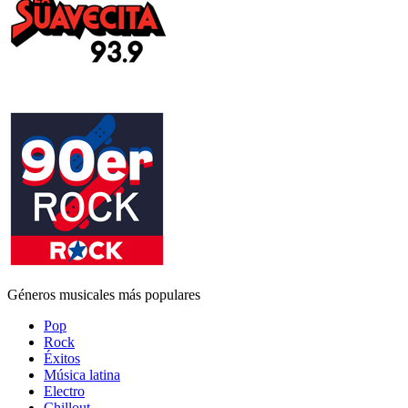
Géneros musicales más populares
Pop
Rock
Éxitos
Música latina
Electro
Chillout