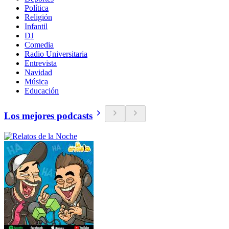
Política
Religión
Infantil
DJ
Comedia
Radio Universitaria
Entrevista
Navidad
Música
Educación
Los mejores podcasts