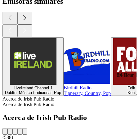
Emisoras similares
Birdhill Radio
LiveIreland Channel 1
Folk A
Dublín, Música tradicional, Pop
Kent,
Tipperary, Country, Pop
Acerca de Irish Pub Radio
Acerca de Irish Pub Radio
Acerca de Irish Pub Radio
(538)