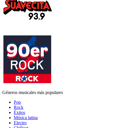
Géneros musicales más populares
Pop
Rock
Éxitos
Música latina
Electro
Chillout