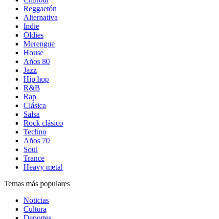
Reggaetón
Alternativa
Indie
Oldies
Merengue
House
Años 80
Jazz
Hip hop
R&B
Rap
Clásica
Salsa
Rock clásico
Techno
Años 70
Soul
Trance
Heavy metal
Temas más populares
Noticias
Cultura
Deportes