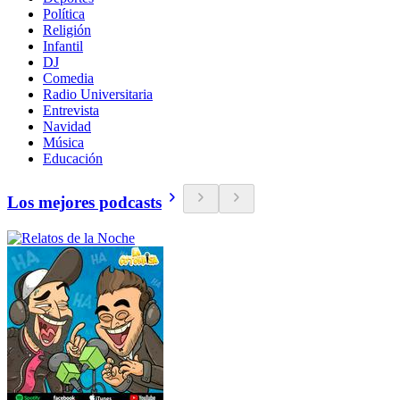
Política
Religión
Infantil
DJ
Comedia
Radio Universitaria
Entrevista
Navidad
Música
Educación
Los mejores podcasts