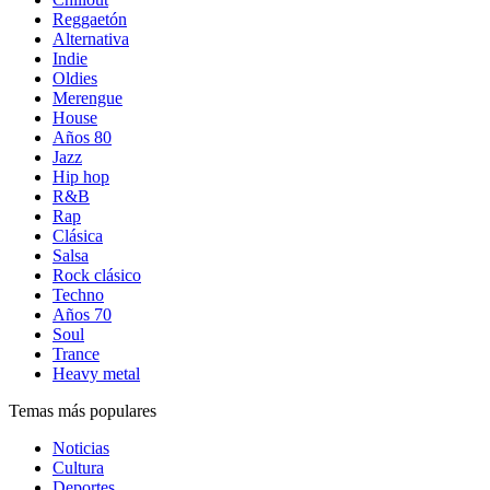
Reggaetón
Alternativa
Indie
Oldies
Merengue
House
Años 80
Jazz
Hip hop
R&B
Rap
Clásica
Salsa
Rock clásico
Techno
Años 70
Soul
Trance
Heavy metal
Temas más populares
Noticias
Cultura
Deportes