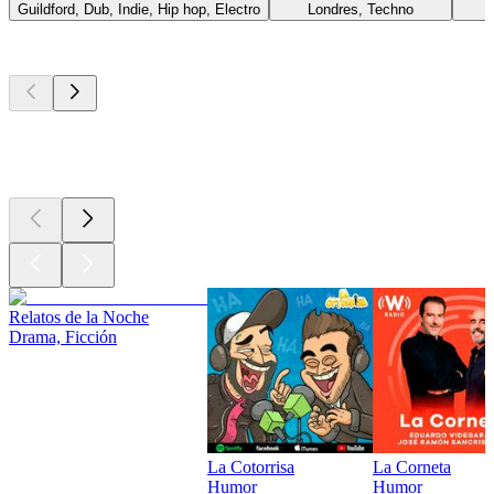
Guildford, Dub, Indie, Hip hop, Electro
Londres, Techno
Los mejores
podcasts
Los mejores
podcasts
Los mejores
podcasts
Relatos de la Noche
Drama, Ficción
La Cotorrisa
La Corneta
Humor
Humor