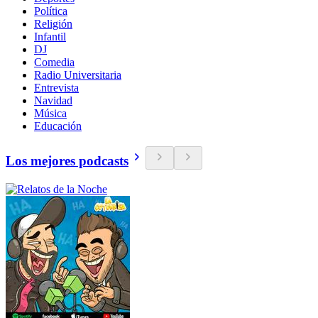
Política
Religión
Infantil
DJ
Comedia
Radio Universitaria
Entrevista
Navidad
Música
Educación
Los mejores podcasts