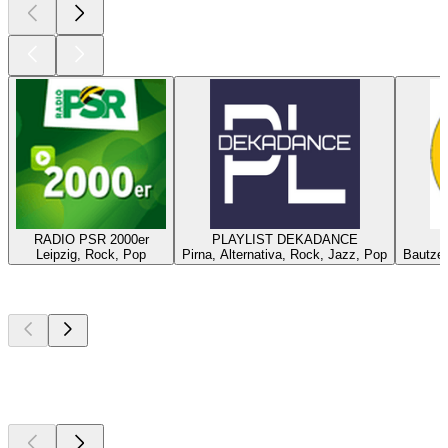
RADIO PSR 2000er
PLAYLIST DEKADANCE
Leipzig, Rock, Pop
Pirna, Alternativa, Rock, Jazz, Pop
Bautzen
Los mejores
podcasts
Los mejores
podcasts
Los mejores
podcasts