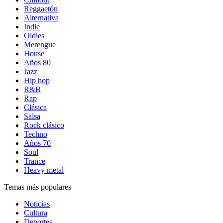
Reggaetón
Alternativa
Indie
Oldies
Merengue
House
Años 80
Jazz
Hip hop
R&B
Rap
Clásica
Salsa
Rock clásico
Techno
Años 70
Soul
Trance
Heavy metal
Temas más populares
Noticias
Cultura
Deportes