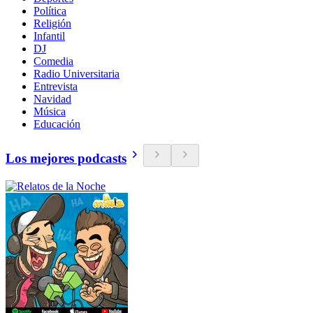
Política
Religión
Infantil
DJ
Comedia
Radio Universitaria
Entrevista
Navidad
Música
Educación
Los mejores podcasts