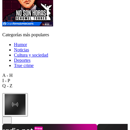
Categorías más populares
Humor
Noticias
Cultura y sociedad
Deportes
True crime
A - H
I - P
Q - Z