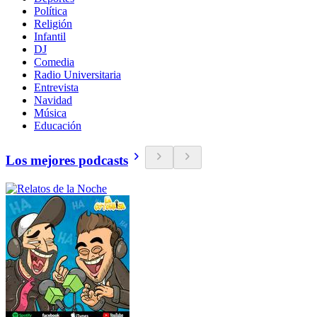
Política
Religión
Infantil
DJ
Comedia
Radio Universitaria
Entrevista
Navidad
Música
Educación
Los mejores podcasts