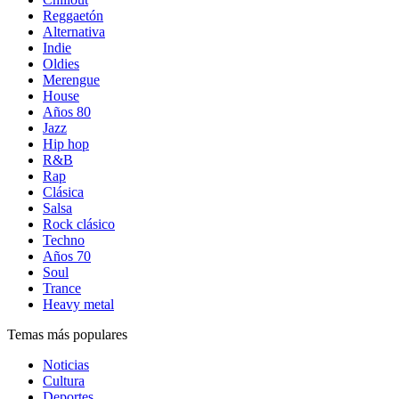
Reggaetón
Alternativa
Indie
Oldies
Merengue
House
Años 80
Jazz
Hip hop
R&B
Rap
Clásica
Salsa
Rock clásico
Techno
Años 70
Soul
Trance
Heavy metal
Temas más populares
Noticias
Cultura
Deportes