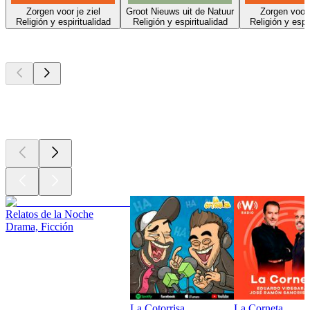
Zorgen voor je ziel
Groot Nieuws uit de Natuur
Zorgen voor 
Religión y espiritualidad
Religión y espiritualidad
Religión y espi
Los mejores
podcasts
Los mejores
podcasts
Los mejores
podcasts
Relatos de la Noche
Drama, Ficción
La Cotorrisa
La Corneta