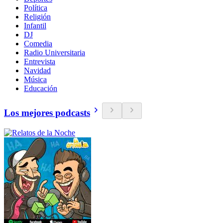
Política
Religión
Infantil
DJ
Comedia
Radio Universitaria
Entrevista
Navidad
Música
Educación
Los mejores podcasts