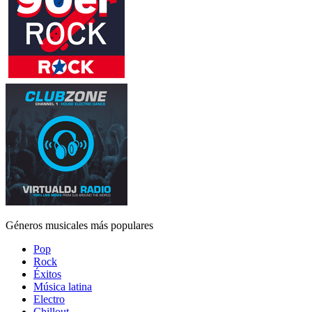
Géneros musicales más populares
Pop
Rock
Éxitos
Música latina
Electro
Chillout