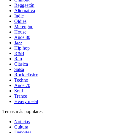
Reggaetón
Alternativa
Indie
Oldies
Merengue
House
Años 80
Jazz
Hip hop
R&B
Rap
Clásica
Salsa
Rock clásico
Techno
Años 70
Soul
Trance
Heavy metal
Temas más populares
Noticias
Cultura
Deportes