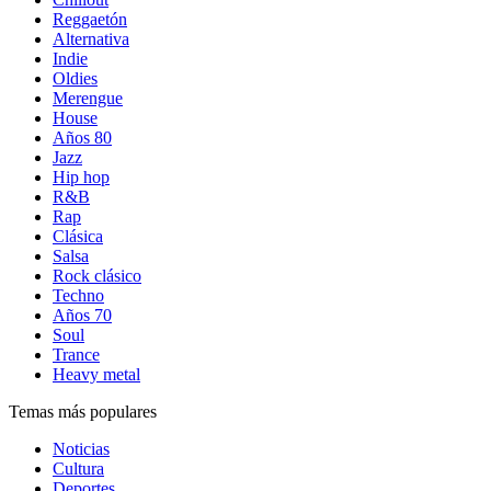
Reggaetón
Alternativa
Indie
Oldies
Merengue
House
Años 80
Jazz
Hip hop
R&B
Rap
Clásica
Salsa
Rock clásico
Techno
Años 70
Soul
Trance
Heavy metal
Temas más populares
Noticias
Cultura
Deportes