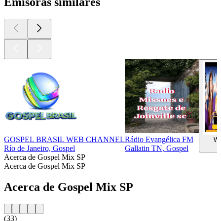
Emisoras similares
GOSPEL BRASIL WEB CHANNEL
Rádio Evangélica FM
We
Río de Janeiro, Gospel
Gallatin TN, Gospel
Acerca de Gospel Mix SP
Acerca de Gospel Mix SP
Acerca de Gospel Mix SP
(33)