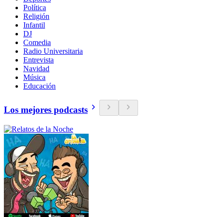
Política
Religión
Infantil
DJ
Comedia
Radio Universitaria
Entrevista
Navidad
Música
Educación
Los mejores podcasts