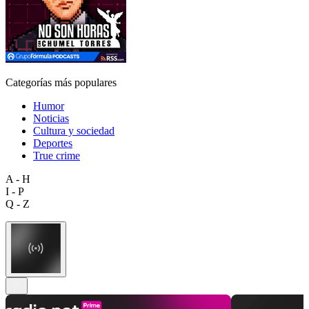
Categorías más populares
Humor
Noticias
Cultura y sociedad
Deportes
True crime
A - H
I - P
Q - Z