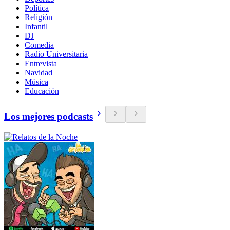
Política
Religión
Infantil
DJ
Comedia
Radio Universitaria
Entrevista
Navidad
Música
Educación
Los mejores podcasts