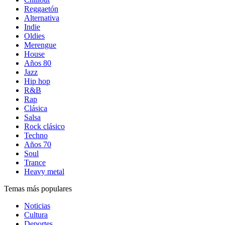
Reggaetón
Alternativa
Indie
Oldies
Merengue
House
Años 80
Jazz
Hip hop
R&B
Rap
Clásica
Salsa
Rock clásico
Techno
Años 70
Soul
Trance
Heavy metal
Temas más populares
Noticias
Cultura
Deportes