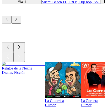
Miami
R
Miami Beach FL, R&B, Hip hop, Soul
Los mejores
podcasts
Los mejores
podcasts
Los mejores
podcasts
Relatos de la Noche
Drama, Ficción
La Cotorrisa
La Corneta
Humor
Humor