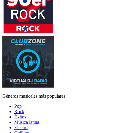
Géneros musicales más populares
Pop
Rock
Éxitos
Música latina
Electro
Chillout