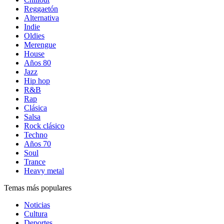
Reggaetón
Alternativa
Indie
Oldies
Merengue
House
Años 80
Jazz
Hip hop
R&B
Rap
Clásica
Salsa
Rock clásico
Techno
Años 70
Soul
Trance
Heavy metal
Temas más populares
Noticias
Cultura
Deportes