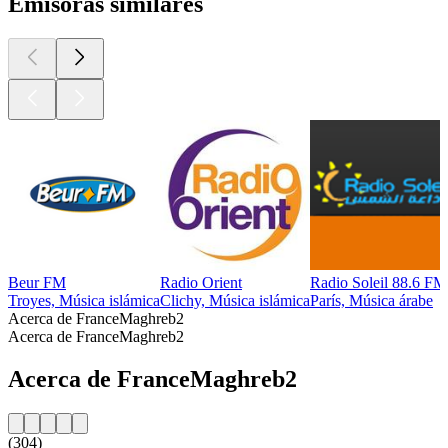
Emisoras similares
Beur FM
Radio Orient
Radio Soleil 88.6 FM
Troyes, Música islámica
Clichy, Música islámica
París, Música árabe
Acerca de FranceMaghreb2
Acerca de FranceMaghreb2
Acerca de FranceMaghreb2
(304)