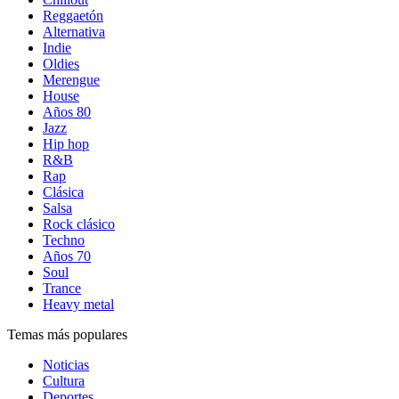
Reggaetón
Alternativa
Indie
Oldies
Merengue
House
Años 80
Jazz
Hip hop
R&B
Rap
Clásica
Salsa
Rock clásico
Techno
Años 70
Soul
Trance
Heavy metal
Temas más populares
Noticias
Cultura
Deportes