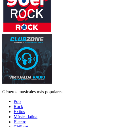
Géneros musicales más populares
Pop
Rock
Éxitos
Música latina
Electro
Chillout