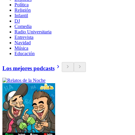
Política
Religión
Infantil
DJ
Comedia
Radio Universitaria
Entrevista
Navidad
Música
Educación
Los mejores podcasts