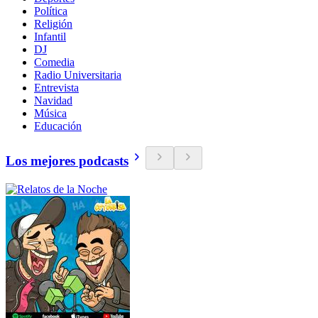
Política
Religión
Infantil
DJ
Comedia
Radio Universitaria
Entrevista
Navidad
Música
Educación
Los mejores podcasts