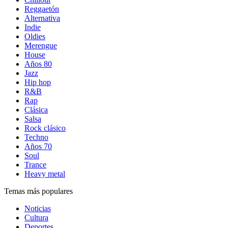
Reggaetón
Alternativa
Indie
Oldies
Merengue
House
Años 80
Jazz
Hip hop
R&B
Rap
Clásica
Salsa
Rock clásico
Techno
Años 70
Soul
Trance
Heavy metal
Temas más populares
Noticias
Cultura
Deportes