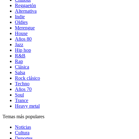
Reggaetón
Alternativa
Indie
Oldies
Merengue
House
Años 80
Jazz
Hip hop
R&B
Rap
Clásica
Salsa
Rock clásico
Techno
Años 70
Soul
Trance
Heavy metal
Temas más populares
Noticias
Cultura
Deportes