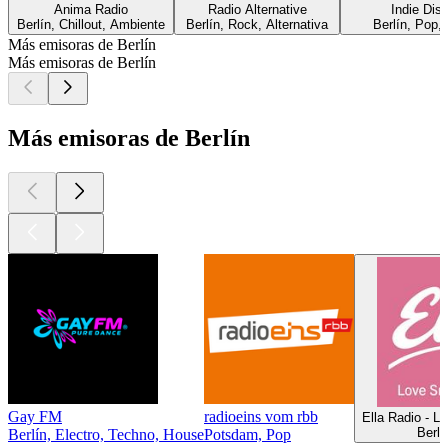
Anima Radio
Radio Alternative
Indie Dis
Berlín, Chillout, Ambiente
Berlín, Rock, Alternativa
Berlín, Pop, 
Más emisoras de Berlín
Más emisoras de Berlín
Más emisoras de Berlín
Gay FM
radioeins vom rbb
Ella Radio - 
Berlí
Berlín, Electro, Techno, House
Potsdam, Pop