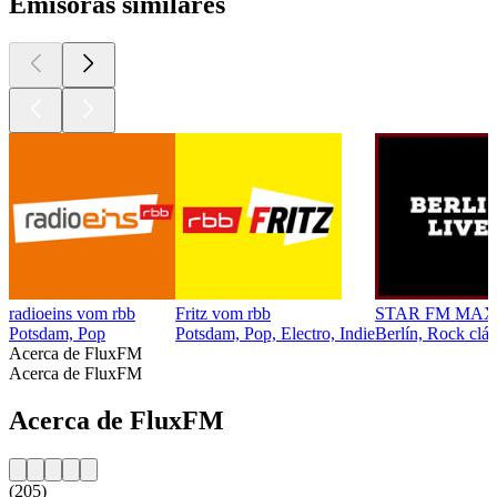
Emisoras similares
radioeins vom rbb
Fritz vom rbb
STAR FM MAX
Potsdam, Pop
Potsdam, Pop, Electro, Indie
Berlín, Rock clá
Acerca de FluxFM
Acerca de FluxFM
Acerca de FluxFM
(205)