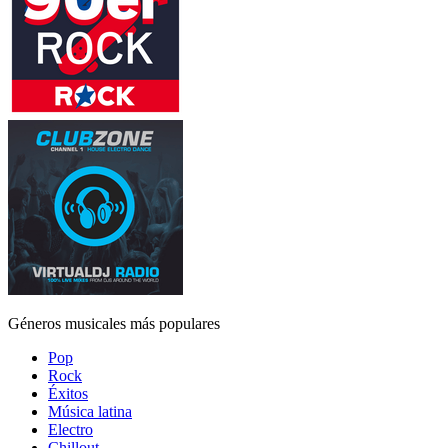
Géneros musicales más populares
Pop
Rock
Éxitos
Música latina
Electro
Chillout