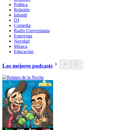
Política
Religión
Infantil
DJ
Comedia
Radio Universitaria
Entrevista
Navidad
Música
Educación
Los mejores podcasts