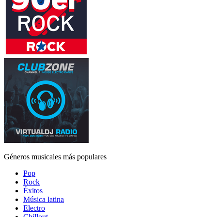
Géneros musicales más populares
Pop
Rock
Éxitos
Música latina
Electro
Chillout