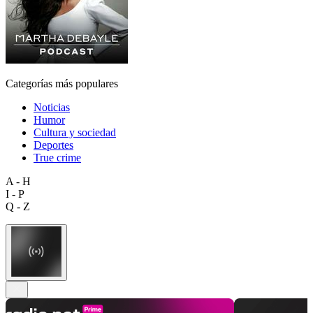
Categorías más populares
Noticias
Humor
Cultura y sociedad
Deportes
True crime
A - H
I - P
Q - Z