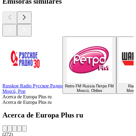
Emisoras similares
Russkoe Radio Русское Радио
Retro FM Russia Петро FM
Rad
Moscú, Oldies
Mosc
Moscú, Pop
Acerca de Europa Plus ru
Acerca de Europa Plus ru
Acerca de Europa Plus ru
(272)