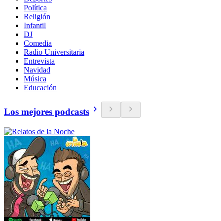
Política
Religión
Infantil
DJ
Comedia
Radio Universitaria
Entrevista
Navidad
Música
Educación
Los mejores podcasts