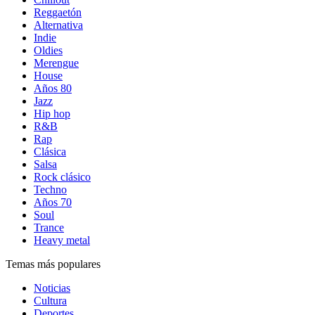
Reggaetón
Alternativa
Indie
Oldies
Merengue
House
Años 80
Jazz
Hip hop
R&B
Rap
Clásica
Salsa
Rock clásico
Techno
Años 70
Soul
Trance
Heavy metal
Temas más populares
Noticias
Cultura
Deportes