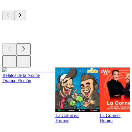
Los mejores
podcasts
Los mejores
podcasts
Relatos de la Noche
Drama, Ficción
La Cotorrisa
La Corneta
Humor
Humor