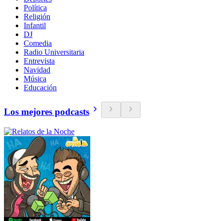
Política
Religión
Infantil
DJ
Comedia
Radio Universitaria
Entrevista
Navidad
Música
Educación
Los mejores podcasts