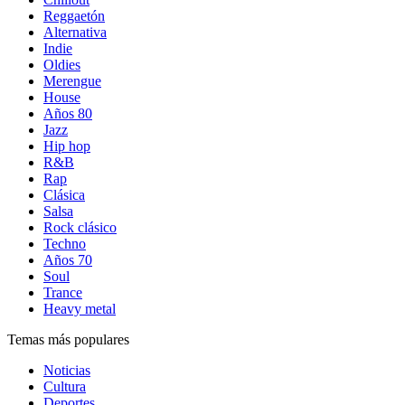
Reggaetón
Alternativa
Indie
Oldies
Merengue
House
Años 80
Jazz
Hip hop
R&B
Rap
Clásica
Salsa
Rock clásico
Techno
Años 70
Soul
Trance
Heavy metal
Temas más populares
Noticias
Cultura
Deportes