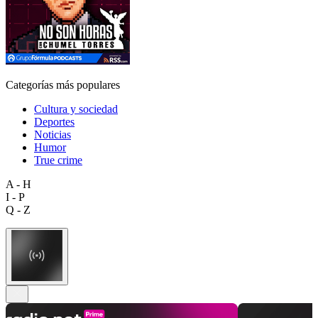
Categorías más populares
Cultura y sociedad
Deportes
Noticias
Humor
True crime
A - H
I - P
Q - Z