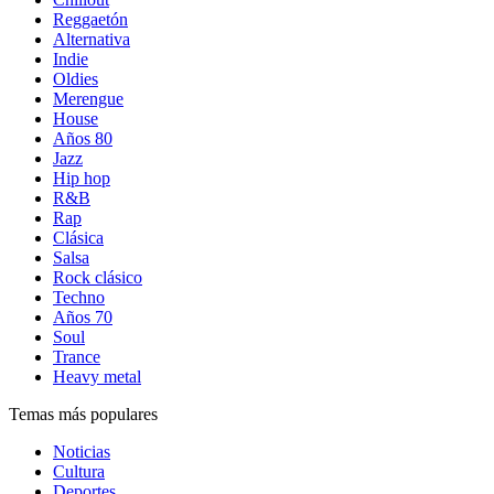
Reggaetón
Alternativa
Indie
Oldies
Merengue
House
Años 80
Jazz
Hip hop
R&B
Rap
Clásica
Salsa
Rock clásico
Techno
Años 70
Soul
Trance
Heavy metal
Temas más populares
Noticias
Cultura
Deportes