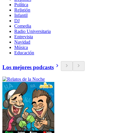
Política
Religión
Infantil
DJ
Comedia
Radio Universitaria
Entrevista
Navidad
Música
Educación
Los mejores podcasts