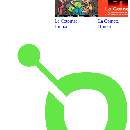
La Cotorrisa
La Corneta
Humor
Humor