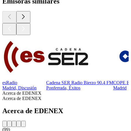
Emisoras similares
esRadio
Cadena SER Radio Bierzo 90.4 FM
COPE Emi
Madrid, Discusión
Ponferrada, Éxitos
Madrid
Acerca de EDENEX
Acerca de EDENEX
Acerca de EDENEX
(99)