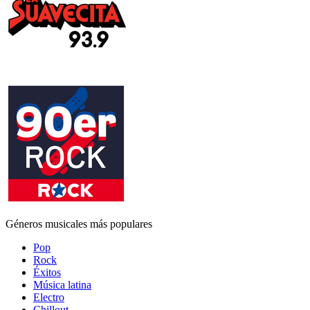
Géneros musicales más populares
Pop
Rock
Éxitos
Música latina
Electro
Chillout