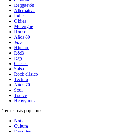
Reggaetón
Alternativa
Indie
Oldies
Merengue
House
Años 80
Jazz
Hip hop
R&B
Rap
Clásica
Salsa
Rock clásico
Techno
Años 70
Soul
Trance
Heavy metal
Temas más populares
Noticias
Cultura
Deportes