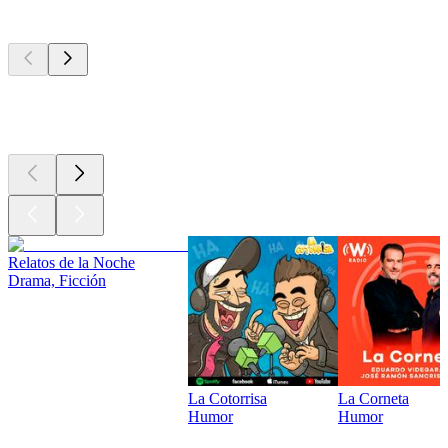
Los mejores
podcasts
Los mejores
podcasts
Los mejores
podcasts
Relatos de la Noche
Drama, Ficción
La Cotorrisa
La Corneta
Humor
Humor