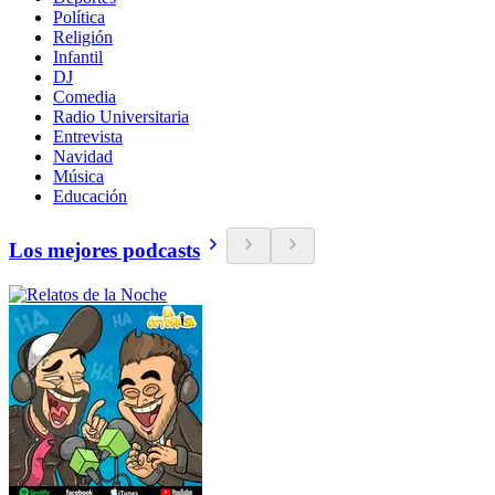
Política
Religión
Infantil
DJ
Comedia
Radio Universitaria
Entrevista
Navidad
Música
Educación
Los mejores podcasts