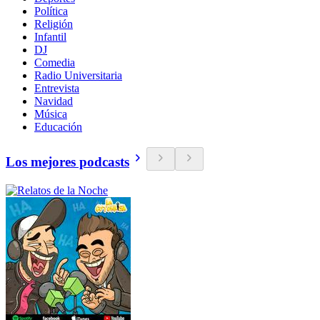
Política
Religión
Infantil
DJ
Comedia
Radio Universitaria
Entrevista
Navidad
Música
Educación
Los mejores podcasts