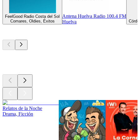
Antena Huelva Radio 100.4 FM
FeelGood Radio Costa del Sol
Comares, Oldies, Éxitos
Córdob
Huelva
Los mejores
podcasts
Los mejores
podcasts
Los mejores
podcasts
Relatos de la Noche
Drama, Ficción