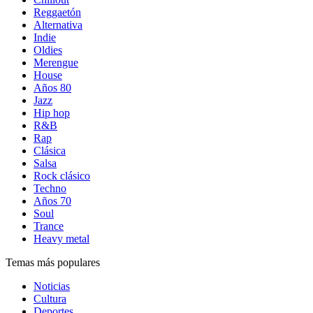
Reggaetón
Alternativa
Indie
Oldies
Merengue
House
Años 80
Jazz
Hip hop
R&B
Rap
Clásica
Salsa
Rock clásico
Techno
Años 70
Soul
Trance
Heavy metal
Temas más populares
Noticias
Cultura
Deportes