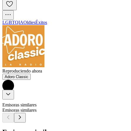
LGBTQIA
Oldies
Éxitos
Reproduciendo ahora
Adoro Classic
Emisoras similares
Emisoras similares