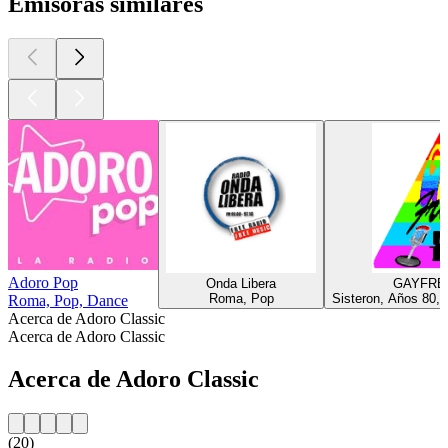
Emisoras similares
Adoro Pop
Onda Libera
GAYFRE
Roma, Pop
Sisteron, Años 80, 
Roma, Pop, Dance
Acerca de Adoro Classic
Acerca de Adoro Classic
Acerca de Adoro Classic
(20)