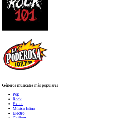
Géneros musicales más populares
Pop
Rock
Éxitos
Música latina
Electro
Chillout