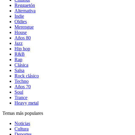
Reggaetón
Alternativa
Indie
Oldies
Merengue
House
Años 80
Jazz
Hip hop
R&B
Rap
Clásica
Salsa
Rock clásico
Techno
Años 70
Soul
Trance
Heavy metal
Temas más populares
Noticias
Cultura
Deportes