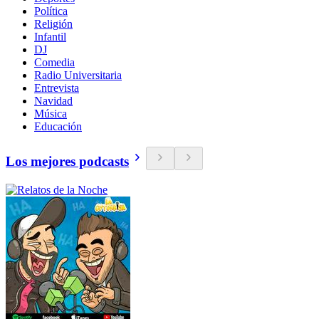
Política
Religión
Infantil
DJ
Comedia
Radio Universitaria
Entrevista
Navidad
Música
Educación
Los mejores podcasts