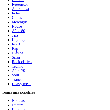
Reggaetón
Alternativa
Indie
Oldies
Merengue
House
Años 80
Jazz
Hip hop
R&B
Rap
Clásica
Salsa
Rock clásico
Techno
Años 70
Soul
Trance
Heavy metal
Temas más populares
Noticias
Cultura
Deportes