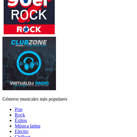
Géneros musicales más populares
Pop
Rock
Éxitos
Música latina
Electro
Chillout