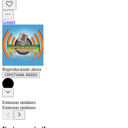
Gospel
Reproduciendo ahora
CRISTIANA RADIO
Emisoras similares
Emisoras similares