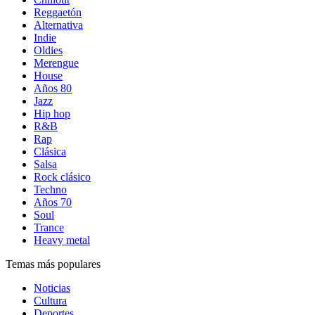
Reggaetón
Alternativa
Indie
Oldies
Merengue
House
Años 80
Jazz
Hip hop
R&B
Rap
Clásica
Salsa
Rock clásico
Techno
Años 70
Soul
Trance
Heavy metal
Temas más populares
Noticias
Cultura
Deportes