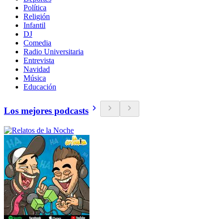
Política
Religión
Infantil
DJ
Comedia
Radio Universitaria
Entrevista
Navidad
Música
Educación
Los mejores podcasts