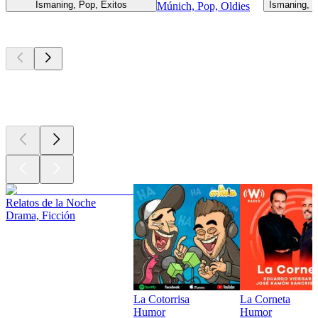
Ismaning, Pop, Éxitos
Ismaning, A
Múnich, Pop, Oldies
Los mejores
podcasts
Los mejores
podcasts
Los mejores
podcasts
Relatos de la Noche
Drama, Ficción
La Cotorrisa
La Corneta
Humor
Humor