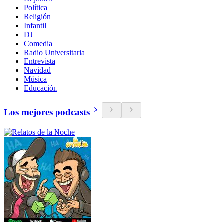
Política
Religión
Infantil
DJ
Comedia
Radio Universitaria
Entrevista
Navidad
Música
Educación
Los mejores podcasts