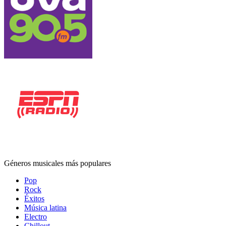
Géneros musicales más populares
Pop
Rock
Éxitos
Música latina
Electro
Chillout