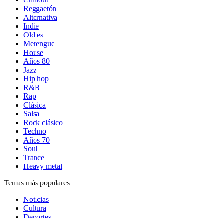
Reggaetón
Alternativa
Indie
Oldies
Merengue
House
Años 80
Jazz
Hip hop
R&B
Rap
Clásica
Salsa
Rock clásico
Techno
Años 70
Soul
Trance
Heavy metal
Temas más populares
Noticias
Cultura
Deportes