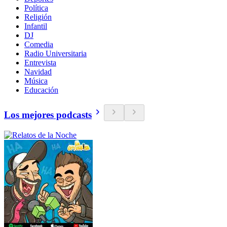
Política
Religión
Infantil
DJ
Comedia
Radio Universitaria
Entrevista
Navidad
Música
Educación
Los mejores podcasts