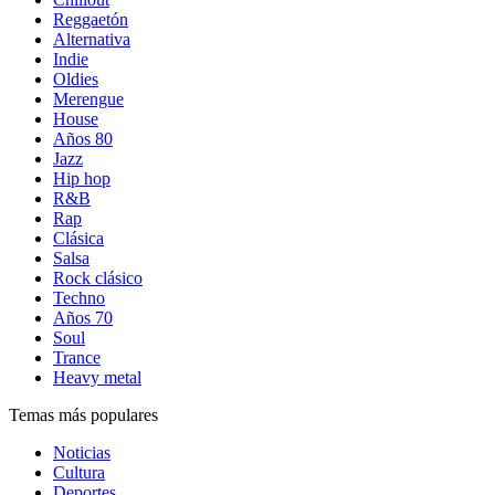
Reggaetón
Alternativa
Indie
Oldies
Merengue
House
Años 80
Jazz
Hip hop
R&B
Rap
Clásica
Salsa
Rock clásico
Techno
Años 70
Soul
Trance
Heavy metal
Temas más populares
Noticias
Cultura
Deportes