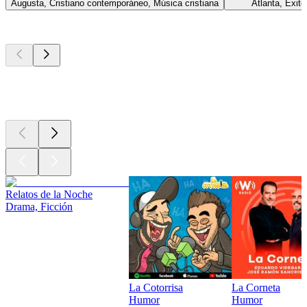
Augusta, Cristiano contemporáneo, Música cristiana
Atlanta, Éxito
Los mejores
podcasts
Los mejores
podcasts
Los mejores
podcasts
Relatos de la Noche
Drama, Ficción
La Cotorrisa
La Corneta
Humor
Humor