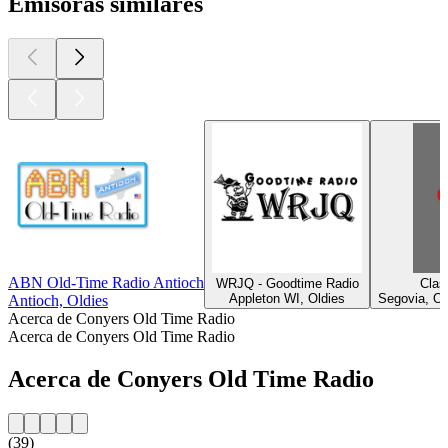
Emisoras similares
ABN Old-Time Radio Antioch
WRJQ - Goodtime Radio
Clas
Appleton WI, Oldies
Segovia, Ol
Antioch, Oldies
Acerca de Conyers Old Time Radio
Acerca de Conyers Old Time Radio
Acerca de Conyers Old Time Radio
(39)