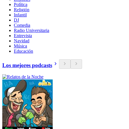
Política
Religión
Infantil
DJ
Comedia
Radio Universitaria
Entrevista
Navidad
Música
Educación
Los mejores podcasts