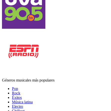
Géneros musicales más populares
Pop
Rock
Éxitos
Música latina
Electro
Chillout