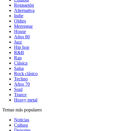
Reggaetón
Alternativa
Indie
Oldies
Merengue
House
Años 80
Jazz
Hip hop
R&B
Rap
Clásica
Salsa
Rock clásico
Techno
Años 70
Soul
Trance
Heavy metal
Temas más populares
Noticias
Cultura
Deportes