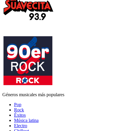
Géneros musicales más populares
Pop
Rock
Éxitos
Música latina
Electro
Chillout