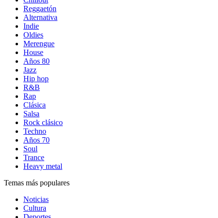
Reggaetón
Alternativa
Indie
Oldies
Merengue
House
Años 80
Jazz
Hip hop
R&B
Rap
Clásica
Salsa
Rock clásico
Techno
Años 70
Soul
Trance
Heavy metal
Temas más populares
Noticias
Cultura
Deportes