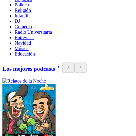
Política
Religión
Infantil
DJ
Comedia
Radio Universitaria
Entrevista
Navidad
Música
Educación
Los mejores podcasts