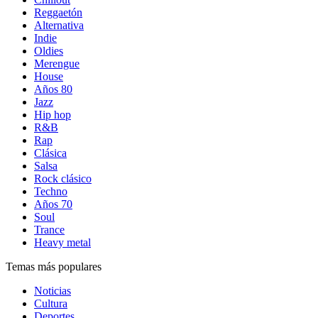
Reggaetón
Alternativa
Indie
Oldies
Merengue
House
Años 80
Jazz
Hip hop
R&B
Rap
Clásica
Salsa
Rock clásico
Techno
Años 70
Soul
Trance
Heavy metal
Temas más populares
Noticias
Cultura
Deportes