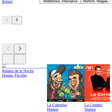
Middletown, Alternativa
Hartford, Reggae, S
Bristol
Los mejores
podcasts
Los mejores
podcasts
Los mejores
podcasts
Relatos de la Noche
Drama, Ficción
La Cotorrisa
La Corneta
Humor
Humor