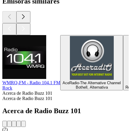
Emisoras similares
WMRQ-FM - Radio 104.1 FM
AceRadio-The Alternative Channel
Bothell, Alternativa
Reg
Rock
Acerca de Radio Buzz 101
Acerca de Radio Buzz 101
Acerca de Radio Buzz 101
(7)