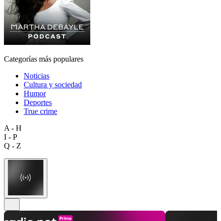
Categorías más populares
Noticias
Cultura y sociedad
Humor
Deportes
True crime
A - H
I - P
Q - Z