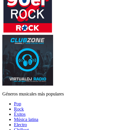
Géneros musicales más populares
Pop
Rock
Éxitos
Música latina
Electro
Chillout