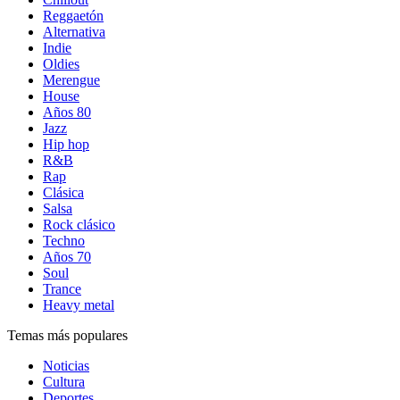
Reggaetón
Alternativa
Indie
Oldies
Merengue
House
Años 80
Jazz
Hip hop
R&B
Rap
Clásica
Salsa
Rock clásico
Techno
Años 70
Soul
Trance
Heavy metal
Temas más populares
Noticias
Cultura
Deportes