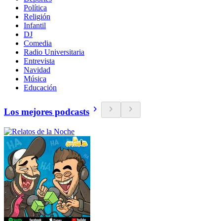
Política
Religión
Infantil
DJ
Comedia
Radio Universitaria
Entrevista
Navidad
Música
Educación
Los mejores podcasts