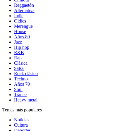
Reggaetón
Alternativa
Indie
Oldies
Merengue
House
Años 80
Jazz
Hip hop
R&B
Rap
Clásica
Salsa
Rock clásico
Techno
Años 70
Soul
Trance
Heavy metal
Temas más populares
Noticias
Cultura
Deportes