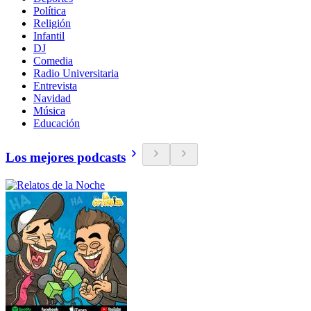
Política
Religión
Infantil
DJ
Comedia
Radio Universitaria
Entrevista
Navidad
Música
Educación
Los mejores podcasts