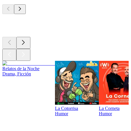
Los mejores
podcasts
Los mejores
podcasts
Relatos de la Noche
Drama, Ficción
La Cotorrisa
La Corneta
Humor
Humor