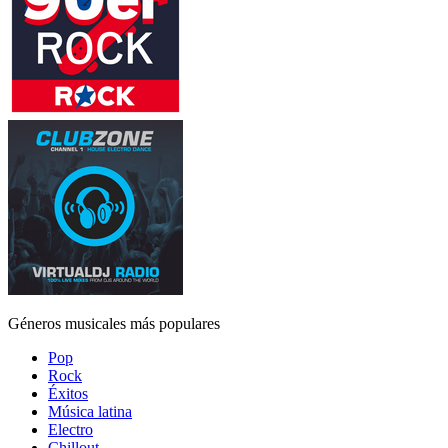
Géneros musicales más populares
Pop
Rock
Éxitos
Música latina
Electro
Chillout