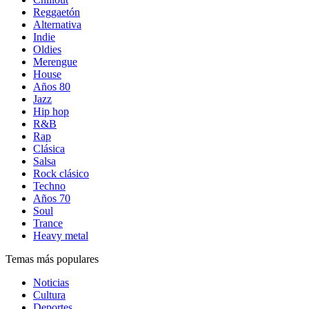
Reggaetón
Alternativa
Indie
Oldies
Merengue
House
Años 80
Jazz
Hip hop
R&B
Rap
Clásica
Salsa
Rock clásico
Techno
Años 70
Soul
Trance
Heavy metal
Temas más populares
Noticias
Cultura
Deportes