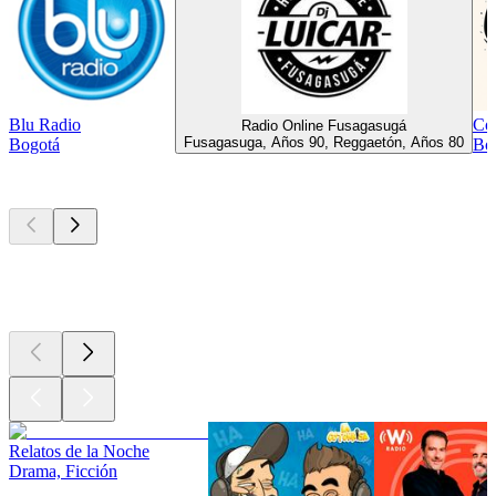
Blu Radio
Co
Radio Online Fusagasugá
Fusagasuga, Años 90, Reggaetón, Años 80
Bogotá
Bog
Los mejores
podcasts
Los mejores
podcasts
Los mejores
podcasts
Relatos de la Noche
Drama, Ficción