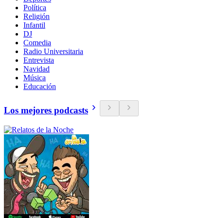
Política
Religión
Infantil
DJ
Comedia
Radio Universitaria
Entrevista
Navidad
Música
Educación
Los mejores podcasts