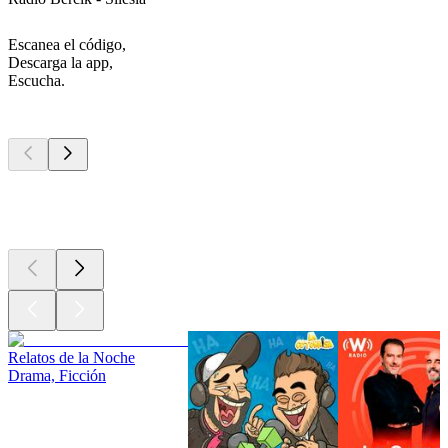
Escanea el código,
Descarga la app,
Escucha.
Los mejores
podcasts
Los mejores
podcasts
Los mejores
podcasts
Relatos de la Noche
Drama, Ficción