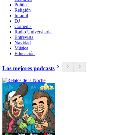
Política
Religión
Infantil
DJ
Comedia
Radio Universitaria
Entrevista
Navidad
Música
Educación
Los mejores podcasts