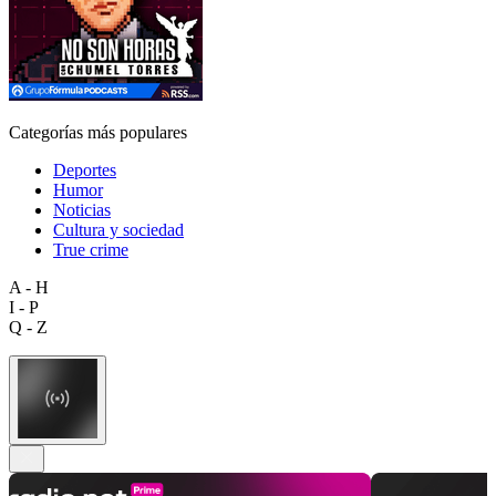
Categorías más populares
Deportes
Humor
Noticias
Cultura y sociedad
True crime
A - H
I - P
Q - Z