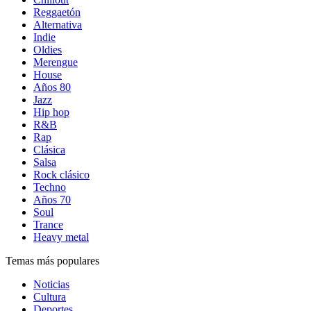
Reggaetón
Alternativa
Indie
Oldies
Merengue
House
Años 80
Jazz
Hip hop
R&B
Rap
Clásica
Salsa
Rock clásico
Techno
Años 70
Soul
Trance
Heavy metal
Temas más populares
Noticias
Cultura
Deportes