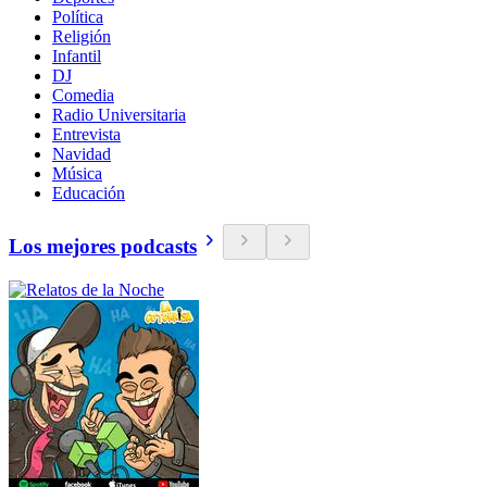
Política
Religión
Infantil
DJ
Comedia
Radio Universitaria
Entrevista
Navidad
Música
Educación
Los mejores podcasts