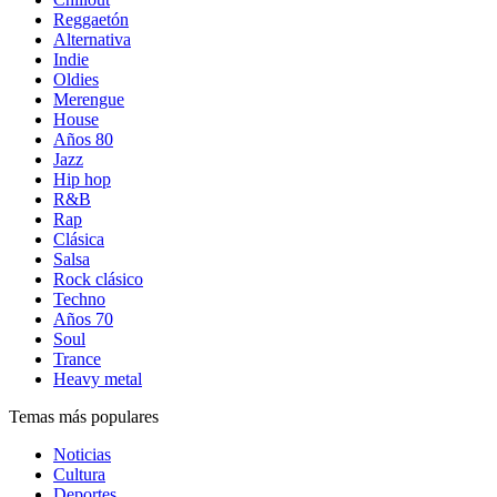
Reggaetón
Alternativa
Indie
Oldies
Merengue
House
Años 80
Jazz
Hip hop
R&B
Rap
Clásica
Salsa
Rock clásico
Techno
Años 70
Soul
Trance
Heavy metal
Temas más populares
Noticias
Cultura
Deportes