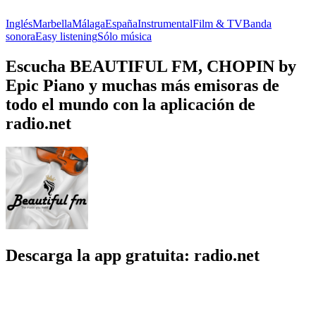
Inglés
Marbella
Málaga
España
Instrumental
Film & TV
Banda
sonora
Easy listening
Sólo música
Escucha BEAUTIFUL FM, CHOPIN by
Epic Piano y muchas más emisoras de
todo el mundo con la aplicación de
radio.net
Descarga la app gratuita: radio.net