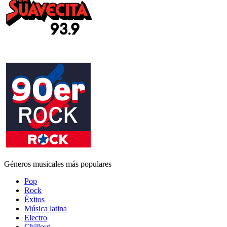
Géneros musicales más populares
Pop
Rock
Éxitos
Música latina
Electro
Chillout