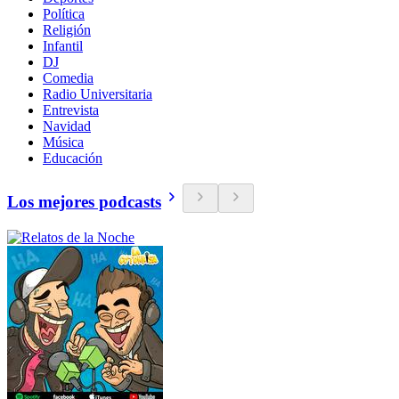
Política
Religión
Infantil
DJ
Comedia
Radio Universitaria
Entrevista
Navidad
Música
Educación
Los mejores podcasts