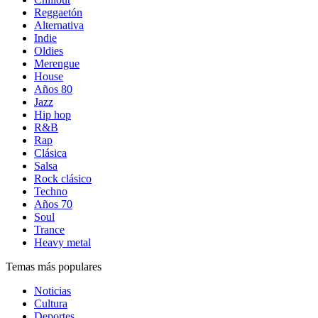
Reggaetón
Alternativa
Indie
Oldies
Merengue
House
Años 80
Jazz
Hip hop
R&B
Rap
Clásica
Salsa
Rock clásico
Techno
Años 70
Soul
Trance
Heavy metal
Temas más populares
Noticias
Cultura
Deportes