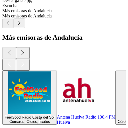
Descarga la app,
Escucha.
Más emisoras de Andalucía
Más emisoras de Andalucía
Más emisoras de Andalucía
Antena Huelva Radio 100.4 FM
FeelGood Radio Costa del Sol
Comares, Oldies, Éxitos
Córdob
Huelva
Los mejores
podcasts