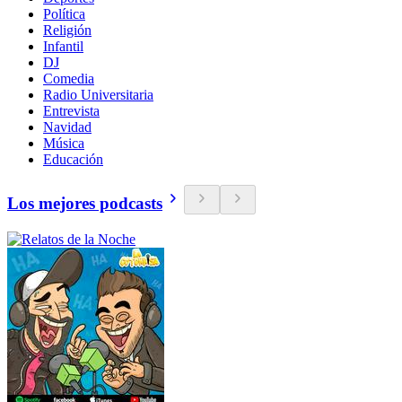
Política
Religión
Infantil
DJ
Comedia
Radio Universitaria
Entrevista
Navidad
Música
Educación
Los mejores podcasts