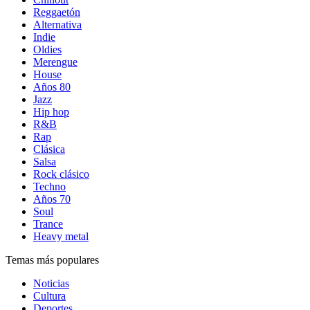
Reggaetón
Alternativa
Indie
Oldies
Merengue
House
Años 80
Jazz
Hip hop
R&B
Rap
Clásica
Salsa
Rock clásico
Techno
Años 70
Soul
Trance
Heavy metal
Temas más populares
Noticias
Cultura
Deportes