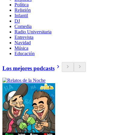
Política
Religión
Infantil
DJ
Comedia
Radio Universitaria
Entrevista
Navidad
Música
Educación
Los mejores podcasts