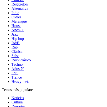
Reggaetón
Alternativa
Indie
Oldies
Merengue
House
Años 80
Jazz
Hip hop
R&B
Rap
Clásica
Salsa
Rock clásico
Techno
Años 70
Soul
Trance
Heavy metal
Temas más populares
Noticias
Cultura
Deportes