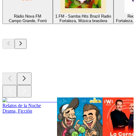
Rádio Nova FM
1.FM - Samba Hits Brazil Radio
Rede
Campo Grande, Forró
Fortaleza, Música brasilera
Fortaleza, 
Los mejores
podcasts
Los mejores
podcasts
Los mejores
podcasts
Relatos de la Noche
Drama, Ficción