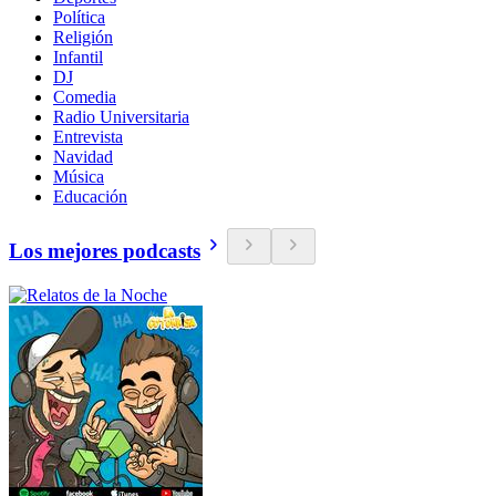
Política
Religión
Infantil
DJ
Comedia
Radio Universitaria
Entrevista
Navidad
Música
Educación
Los mejores podcasts