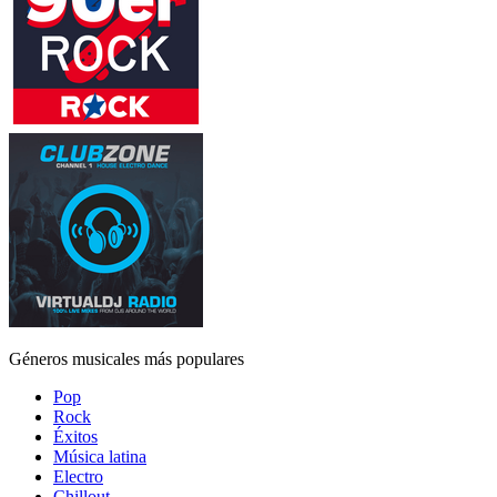
Géneros musicales más populares
Pop
Rock
Éxitos
Música latina
Electro
Chillout