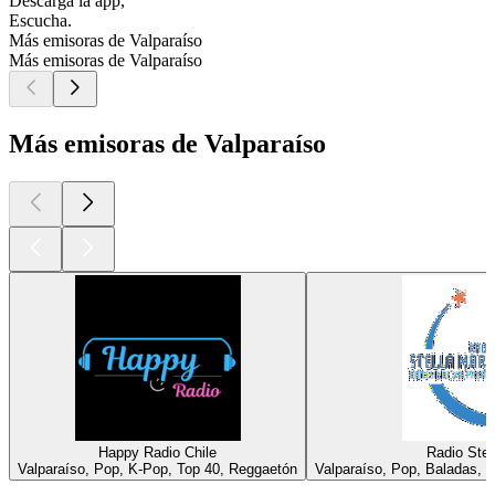
Descarga la app,
Escucha.
Más emisoras de Valparaíso
Más emisoras de Valparaíso
Más emisoras de Valparaíso
Happy Radio Chile
Radio Stel
Valparaíso, Pop, K-Pop, Top 40, Reggaetón
Valparaíso, Pop, Baladas, F
Los mejores
podcasts