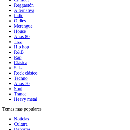
Reggaetón
Alternativa
Indie
Oldies
Merengue
House
Años 80
Jazz
Hip hop
R&B
Rap
Clásica
Salsa
Rock clásico
Techno
Años 70
Soul
Trance
Heavy metal
Temas más populares
Noticias
Cultura
Deportes