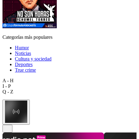
Categorías más populares
Humor
Noticias
Cultura y sociedad
Deportes
True crime
A - H
I - P
Q - Z