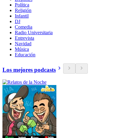
Política
Religión
Infantil
DJ
Comedia
Radio Universitaria
Entrevista
Navidad
Música
Educación
Los mejores podcasts