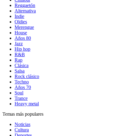
Reggaetón
Alternativa
Indie
Oldies
Merengue
House
Años 80
Jazz
Hip hop
R&B
Rap
Clásica
Salsa
Rock clásico
Techno
Años 70
Soul
Trance
Heavy metal
Temas más populares
Noticias
Cultura
Deportes