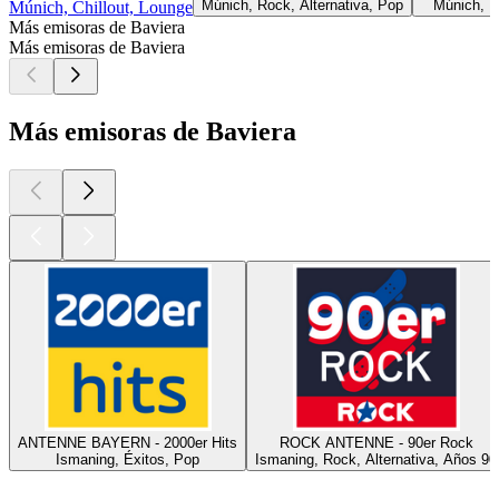
Múnich, Rock, Alternativa, Pop
Múnich, B
Múnich, Chillout, Lounge
Más emisoras de Baviera
Más emisoras de Baviera
Más emisoras de Baviera
ANTENNE BAYERN - 2000er Hits
ROCK ANTENNE - 90er Rock
Ismaning, Éxitos, Pop
Ismaning, Rock, Alternativa, Años 90
Los mejores
podcasts