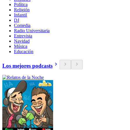
Política
Religión
Infantil
DJ
Comedia
Radio Universitaria
Entrevista
Navidad
Música
Educación
Los mejores podcasts