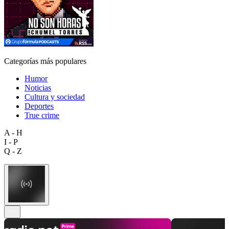
Categorías más populares
Humor
Noticias
Cultura y sociedad
Deportes
True crime
A - H
I - P
Q - Z