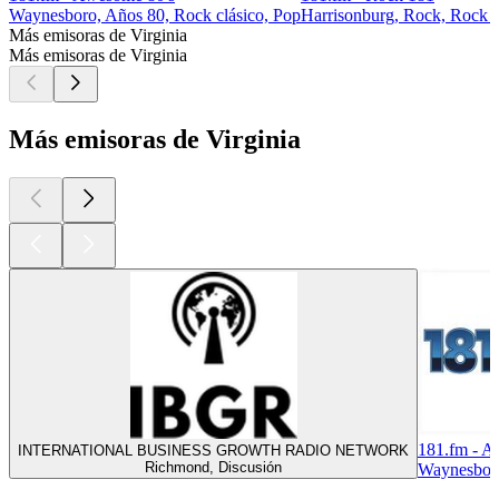
Waynesboro, Años 80, Rock clásico, Pop
Harrisonburg, Rock, Rock c
Más emisoras de Virginia
Más emisoras de Virginia
Más emisoras de Virginia
181.fm - A
INTERNATIONAL BUSINESS GROWTH RADIO NETWORK
Richmond, Discusión
Waynesboro
Los mejores
podcasts