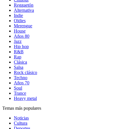
Reggaetón
Alternativa
Indie
Oldies
Merengue
House
Años 80
Jazz
Hip hop
R&B
Rap
Clásica
Salsa
Rock clásico
Techno
Años 70
Soul
Trance
Heavy metal
Temas más populares
Noticias
Cultura
Deportes