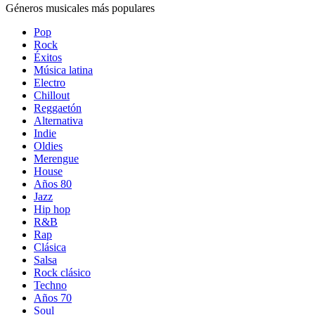
Géneros musicales más populares
Pop
Rock
Éxitos
Música latina
Electro
Chillout
Reggaetón
Alternativa
Indie
Oldies
Merengue
House
Años 80
Jazz
Hip hop
R&B
Rap
Clásica
Salsa
Rock clásico
Techno
Años 70
Soul