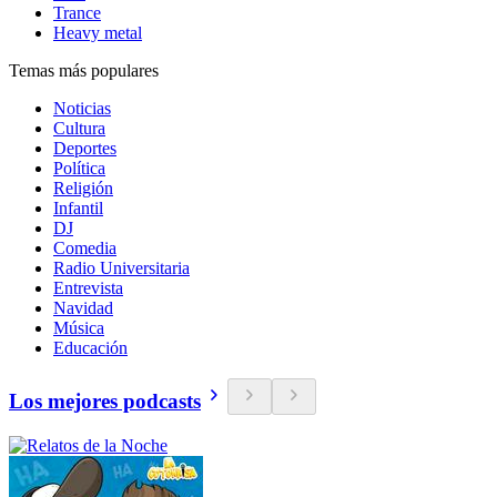
Trance
Heavy metal
Temas más populares
Noticias
Cultura
Deportes
Política
Religión
Infantil
DJ
Comedia
Radio Universitaria
Entrevista
Navidad
Música
Educación
Los mejores podcasts