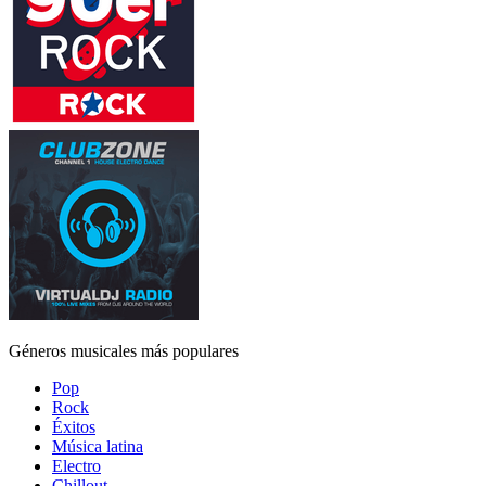
Géneros musicales más populares
Pop
Rock
Éxitos
Música latina
Electro
Chillout