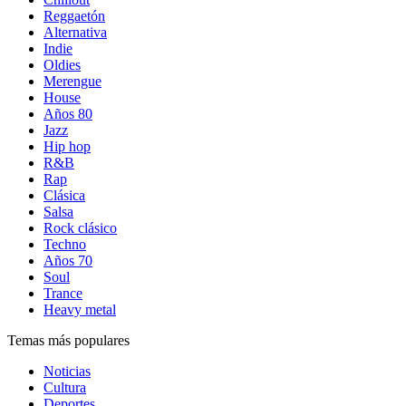
Reggaetón
Alternativa
Indie
Oldies
Merengue
House
Años 80
Jazz
Hip hop
R&B
Rap
Clásica
Salsa
Rock clásico
Techno
Años 70
Soul
Trance
Heavy metal
Temas más populares
Noticias
Cultura
Deportes