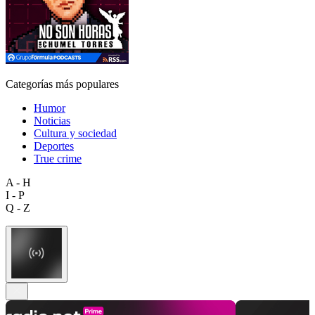
Categorías más populares
Humor
Noticias
Cultura y sociedad
Deportes
True crime
A - H
I - P
Q - Z