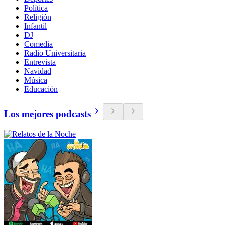
Política
Religión
Infantil
DJ
Comedia
Radio Universitaria
Entrevista
Navidad
Música
Educación
Los mejores podcasts