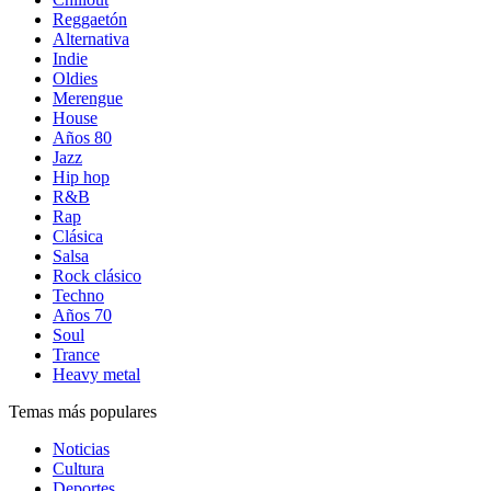
Reggaetón
Alternativa
Indie
Oldies
Merengue
House
Años 80
Jazz
Hip hop
R&B
Rap
Clásica
Salsa
Rock clásico
Techno
Años 70
Soul
Trance
Heavy metal
Temas más populares
Noticias
Cultura
Deportes