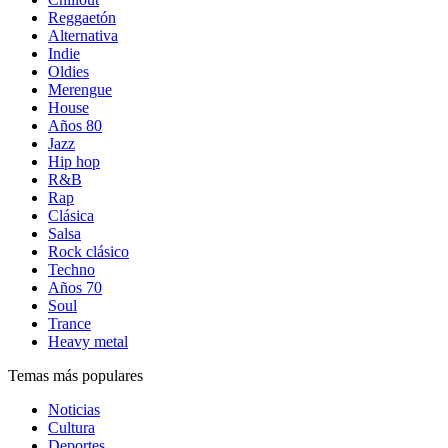
Reggaetón
Alternativa
Indie
Oldies
Merengue
House
Años 80
Jazz
Hip hop
R&B
Rap
Clásica
Salsa
Rock clásico
Techno
Años 70
Soul
Trance
Heavy metal
Temas más populares
Noticias
Cultura
Deportes