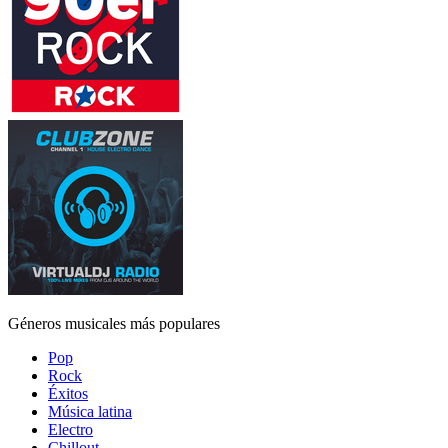
Géneros musicales más populares
Pop
Rock
Éxitos
Música latina
Electro
Chillout