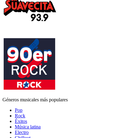
Géneros musicales más populares
Pop
Rock
Éxitos
Música latina
Electro
Chillout