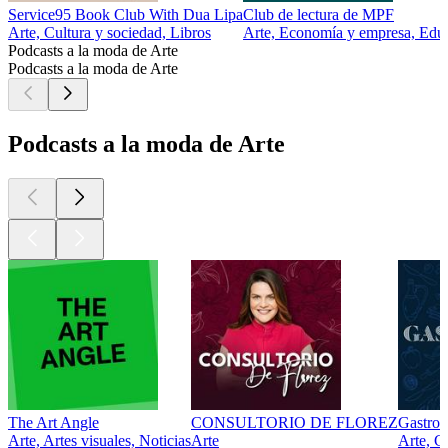
Service95 Book Club With Dua Lipa
Club de lectura de MPF
Arte, Cultura y sociedad, Libros
Arte, Economía y empresa, Educa
Podcasts a la moda de Arte
Podcasts a la moda de Arte
Podcasts a la moda de Arte
The Art Angle
CONSULTORIO DE FLOREZ
Gastro
Arte, Artes visuales, Noticias
Arte
Arte, G