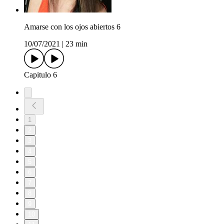
Amarse con los ojos abiertos 6
10/07/2021
|
23 min
Capitulo 6
1
2
3
4
5
6
7
8
9
10