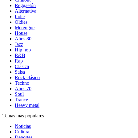
Reggaetón
Alternativa
Indie
Oldies
Merengue
House
Años 80
Jazz
Hip hop
R&B
Rap
Clásica
Salsa
Rock clásico
Techno
Años 70
Soul
Trance
Heavy metal
Temas más populares
Noticias
Cultura
Deportes