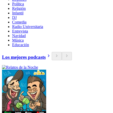
Política
Religión
Infantil
DJ
Comedia
Radio Universitaria
Entrevista
Navidad
Música
Educación
Los mejores podcasts