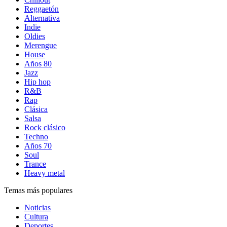
Reggaetón
Alternativa
Indie
Oldies
Merengue
House
Años 80
Jazz
Hip hop
R&B
Rap
Clásica
Salsa
Rock clásico
Techno
Años 70
Soul
Trance
Heavy metal
Temas más populares
Noticias
Cultura
Deportes