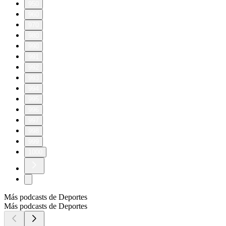
950
960
970
980
990
991
992
993
994
995
996
997
998
999
1000
Más podcasts de Deportes
Más podcasts de Deportes