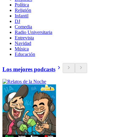
Política
Religión
Infantil
DJ
Comedia
Radio Universitaria
Entrevista
Navidad
Música
Educación
Los mejores podcasts