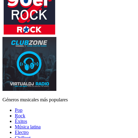
Géneros musicales más populares
Pop
Rock
Éxitos
Música latina
Electro
Chillout