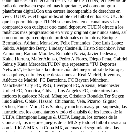
contenidos estan en el canal de TV cable de TUDN, el network de
radio deportiva en espanol mas importante, asi como un gran
plataforma digital.Con una cartera incomparable de derechos en
vivo, TUDN es el hogar indiscutible del fútbol en los EE. UU. lo
que ha permitido que TUDN se convierta en el canal mas visto
comparado con cualquer otro canal deportivo.TUDN ofrece a los
fanáticos más programación en vivo y original que nunca antes, así
como un un gran equipo de profesionales entre otros; Enrique
Bermudez, Adriana Monsalve, Felix Fernandez, Jose Luis Lopez
Salido, Alejandro Berry, Lindsay Casinelli, Hristo Stoichkov, Ivan
Zamorano, Ramon Morales, Reinaldo Navia, Javier Ledesma,
Kaina Herrera, Mafer Alonso, Pedro A Flores, Diego Pena, Gabriel
Sainz y Katia Mercader.TUDN que representa "TU Deportes
Network", te trae toda la información del mejor futbol de Europa,
sus equipos, entre los que destacamos al Real Madrid, Juventus,
Atlético de Madrid, FC Barcelona, FC Bayern München,
Manchester City FC, PSG, Liverpool FC, Arsenal, Manchester
United FC, America, Chivas, Los Angeles FC, entre otros.Los
mejores jugadores: Messi. Mbappé, Cristiano Ronaldo,Ter Stegen,
luis Suárez, Oblak, Hazard, Chicharito, Vela, Pizarro, Gignac,
Ochoa, Funes Mori, Dos Santos, y muchos mas.y por supuesto, las
narraciones, los comentarios y todo el analsiis de los juegos de la
UEFA Champions League & UEFA League, los torneos de la
Concacaf, los mejores juegos de la MLS y todo el futbol mexicano
con la LIGA MX y la Copa MX, ademas del seguimiento a las