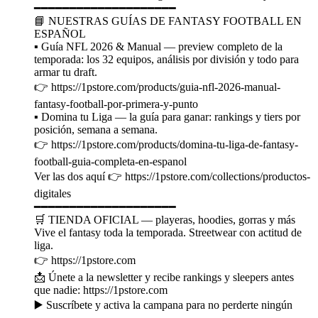
━━━━━━━━━━━━━━━━━━━━
📘 NUESTRAS GUÍAS DE FANTASY FOOTBALL EN
ESPAÑOL
▪️ Guía NFL 2026 & Manual — preview completo de la
temporada: los 32 equipos, análisis por división y todo para
armar tu draft.
👉 https://1pstore.com/products/guia-nfl-2026-manual-
fantasy-football-por-primera-y-punto
▪️ Domina tu Liga — la guía para ganar: rankings y tiers por
posición, semana a semana.
👉 https://1pstore.com/products/domina-tu-liga-de-fantasy-
football-guia-completa-en-espanol
Ver las dos aquí 👉 https://1pstore.com/collections/productos-
digitales
━━━━━━━━━━━━━━━━━━━━
🛒 TIENDA OFICIAL — playeras, hoodies, gorras y más
Vive el fantasy toda la temporada. Streetwear con actitud de
liga.
👉 https://1pstore.com
📩 Únete a la newsletter y recibe rankings y sleepers antes
que nadie: https://1pstore.com
▶️ Suscríbete y activa la campana para no perderte ningún