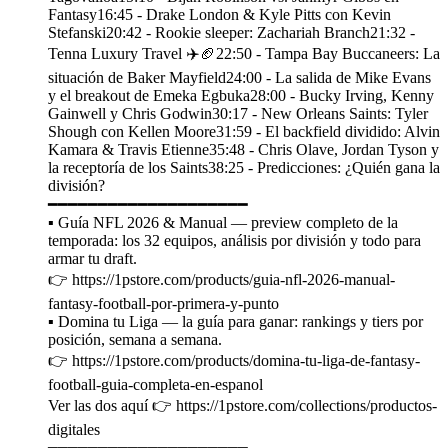
Fantasy16:45 - Drake London & Kyle Pitts con Kevin
Stefanski20:42 - Rookie sleeper: Zachariah Branch21:32 -
Tenna Luxury Travel ✈️🏈22:50 - Tampa Bay Buccaneers: La
situación de Baker Mayfield24:00 - La salida de Mike Evans
y el breakout de Emeka Egbuka28:00 - Bucky Irving, Kenny
Gainwell y Chris Godwin30:17 - New Orleans Saints: Tyler
Shough con Kellen Moore31:59 - El backfield dividido: Alvin
Kamara & Travis Etienne35:48 - Chris Olave, Jordan Tyson y
la receptoría de los Saints38:25 - Predicciones: ¿Quién gana la
división?
━━━━━━━━━━━━━━━━━━━━
▪️ Guía NFL 2026 & Manual — preview completo de la
temporada: los 32 equipos, análisis por división y todo para
armar tu draft.
👉 https://1pstore.com/products/guia-nfl-2026-manual-
fantasy-football-por-primera-y-punto
▪️ Domina tu Liga — la guía para ganar: rankings y tiers por
posición, semana a semana.
👉 https://1pstore.com/products/domina-tu-liga-de-fantasy-
football-guia-completa-en-espanol
Ver las dos aquí 👉 https://1pstore.com/collections/productos-
digitales