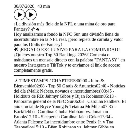
30/07/2026
|
43 min
¿La división más floja de la NFL o una mina de oro para
Fantasy? 🏈🔥
Hoy analizamos a fondo la NFC Sur, una división llena de
incertidumbre en la NFL real, ¡pero repleta de carnita y valor
para tus Drafts de Fantasy!
🎁 ¡REGALO EXCLUSIVO PARA LA COMUNIDAD!
¿Quieres nuestro Top 50 Rankings 2026? Comenta o
mándanos un mensaje directo con la palabra "FANTASY" en
nuestro Instagram o TikTok y te enviamos el link de acceso
completamente gratis.
━━━━━━━━━━━━━━━━━━━━
📌 TIMESTAMPS / CHAPTERS:00:00 - Intro &
Bienvenida02:08 - Top 50 Gratis & Anuncios02:40 - Noticias
del día (Malik Nabers, novatos e incertidumbres)03:45 -
Holdouts de RB: Jahmyr Gibbs y Bijan Robinson05:13 -
Panorama general de la NFC Sur06:08 - Carolina Panthers: El
año crucial de Bryce Young & Tetairoa McMillan07:35 -
Backfield en Carolina: Chuba Hubbard vs. Jonathan
Brooks12:10 - Sleeper en Carolina: Jalen Coker13:34 -
Atlanta Falcons: La incertidumbre entre Penix Jr. y Tua
Tagovailoa15:10 - Bijan Robinson vs. Jahmyr Gibbs en