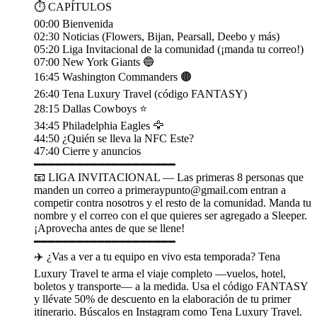
⏱️ CAPÍTULOS
00:00 Bienvenida
02:30 Noticias (Flowers, Bijan, Pearsall, Deebo y más)
05:20 Liga Invitacional de la comunidad (¡manda tu correo!)
07:00 New York Giants 🔵
16:45 Washington Commanders 🟤
26:40 Tena Luxury Travel (código FANTASY)
28:15 Dallas Cowboys ⭐
34:45 Philadelphia Eagles 🦅
44:50 ¿Quién se lleva la NFC Este?
47:40 Cierre y anuncios
━━━━━━━━━━━━━━━━━━━━
📧 LIGA INVITACIONAL — Las primeras 8 personas que
manden un correo a primeraypunto@gmail.com entran a
competir contra nosotros y el resto de la comunidad. Manda tu
nombre y el correo con el que quieres ser agregado a Sleeper.
¡Aprovecha antes de que se llene!
━━━━━━━━━━━━━━━━━━━━
✈️ ¿Vas a ver a tu equipo en vivo esta temporada? Tena
Luxury Travel te arma el viaje completo —vuelos, hotel,
boletos y transporte— a la medida. Usa el código FANTASY
y llévate 50% de descuento en la elaboración de tu primer
itinerario. Búscalos en Instagram como Tena Luxury Travel.