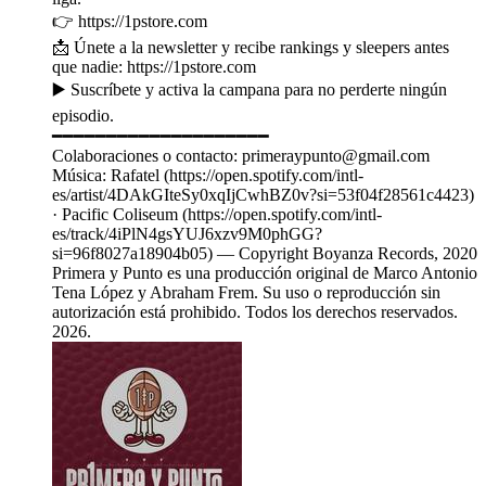
👉 https://1pstore.com
📩 Únete a la newsletter y recibe rankings y sleepers antes
que nadie: https://1pstore.com
▶️ Suscríbete y activa la campana para no perderte ningún
episodio.
━━━━━━━━━━━━━━━━━━━━
Colaboraciones o contacto: primeraypunto@gmail.com
Música: Rafatel (https://open.spotify.com/intl-
es/artist/4DAkGIteSy0xqIjCwhBZ0v?si=53f04f28561c4423)
· Pacific Coliseum (https://open.spotify.com/intl-
es/track/4iPlN4gsYUJ6xzv9M0phGG?
si=96f8027a18904b05) — Copyright Boyanza Records, 2020
Primera y Punto es una producción original de Marco Antonio
Tena López y Abraham Frem. Su uso o reproducción sin
autorización está prohibido. Todos los derechos reservados.
2026.