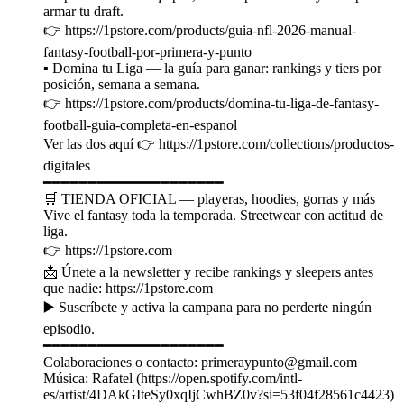
armar tu draft.
👉 https://1pstore.com/products/guia-nfl-2026-manual-
fantasy-football-por-primera-y-punto
▪️ Domina tu Liga — la guía para ganar: rankings y tiers por
posición, semana a semana.
👉 https://1pstore.com/products/domina-tu-liga-de-fantasy-
football-guia-completa-en-espanol
Ver las dos aquí 👉 https://1pstore.com/collections/productos-
digitales
━━━━━━━━━━━━━━━━━━━━
🛒 TIENDA OFICIAL — playeras, hoodies, gorras y más
Vive el fantasy toda la temporada. Streetwear con actitud de
liga.
👉 https://1pstore.com
📩 Únete a la newsletter y recibe rankings y sleepers antes
que nadie: https://1pstore.com
▶️ Suscríbete y activa la campana para no perderte ningún
episodio.
━━━━━━━━━━━━━━━━━━━━
Colaboraciones o contacto: primeraypunto@gmail.com
Música: Rafatel (https://open.spotify.com/intl-
es/artist/4DAkGIteSy0xqIjCwhBZ0v?si=53f04f28561c4423)