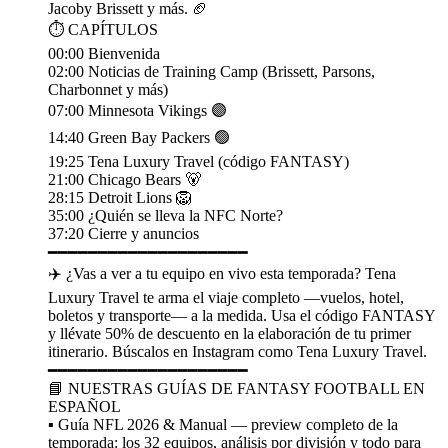
Jacoby Brissett y más. 🏈
⏱️ CAPÍTULOS
00:00 Bienvenida
02:00 Noticias de Training Camp (Brissett, Parsons,
Charbonnet y más)
07:00 Minnesota Vikings 🟣
14:40 Green Bay Packers 🟢
19:25 Tena Luxury Travel (código FANTASY)
21:00 Chicago Bears 🐻
28:15 Detroit Lions 🦁
35:00 ¿Quién se lleva la NFC Norte?
37:20 Cierre y anuncios
━━━━━━━━━━━━━━━━━━━━
✈️ ¿Vas a ver a tu equipo en vivo esta temporada? Tena
Luxury Travel te arma el viaje completo —vuelos, hotel,
boletos y transporte— a la medida. Usa el código FANTASY
y llévate 50% de descuento en la elaboración de tu primer
itinerario. Búscalos en Instagram como Tena Luxury Travel.
━━━━━━━━━━━━━━━━━━━━
📘 NUESTRAS GUÍAS DE FANTASY FOOTBALL EN
ESPAÑOL
▪️ Guía NFL 2026 & Manual — preview completo de la
temporada: los 32 equipos, análisis por división y todo para