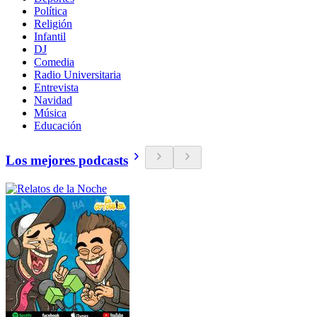
Política
Religión
Infantil
DJ
Comedia
Radio Universitaria
Entrevista
Navidad
Música
Educación
Los mejores podcasts