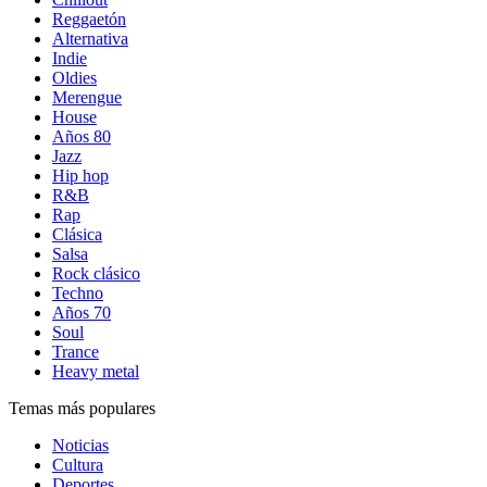
Reggaetón
Alternativa
Indie
Oldies
Merengue
House
Años 80
Jazz
Hip hop
R&B
Rap
Clásica
Salsa
Rock clásico
Techno
Años 70
Soul
Trance
Heavy metal
Temas más populares
Noticias
Cultura
Deportes