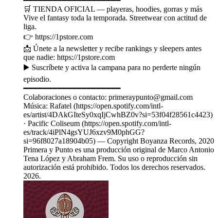
━━━━━━━━━━━━━━━━━━━━
🛒 TIENDA OFICIAL — playeras, hoodies, gorras y más
Vive el fantasy toda la temporada. Streetwear con actitud de
liga.
👉 https://1pstore.com
📩 Únete a la newsletter y recibe rankings y sleepers antes
que nadie: https://1pstore.com
▶️ Suscríbete y activa la campana para no perderte ningún
episodio.
━━━━━━━━━━━━━━━━━━━━
Colaboraciones o contacto: primeraypunto@gmail.com
Música: Rafatel (https://open.spotify.com/intl-
es/artist/4DAkGIteSy0xqIjCwhBZ0v?si=53f04f28561c4423)
· Pacific Coliseum (https://open.spotify.com/intl-
es/track/4iPlN4gsYUJ6xzv9M0phGG?
si=96f8027a18904b05) — Copyright Boyanza Records, 2020
Primera y Punto es una producción original de Marco Antonio
Tena López y Abraham Frem. Su uso o reproducción sin
autorización está prohibido. Todos los derechos reservados.
2026.