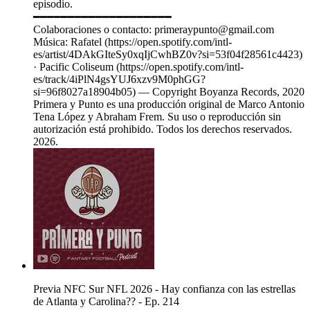
episodio.
━━━━━━━━━━━━━━━━━━━━
Colaboraciones o contacto: primeraypunto@gmail.com
Música: Rafatel (https://open.spotify.com/intl-
es/artist/4DAkGIteSy0xqIjCwhBZ0v?si=53f04f28561c4423)
· Pacific Coliseum (https://open.spotify.com/intl-
es/track/4iPlN4gsYUJ6xzv9M0phGG?
si=96f8027a18904b05) — Copyright Boyanza Records, 2020
Primera y Punto es una producción original de Marco Antonio
Tena López y Abraham Frem. Su uso o reproducción sin
autorización está prohibido. Todos los derechos reservados.
2026.
Previa NFC Sur NFL 2026 - Hay confianza con las estrellas
de Atlanta y Carolina?? - Ep. 214