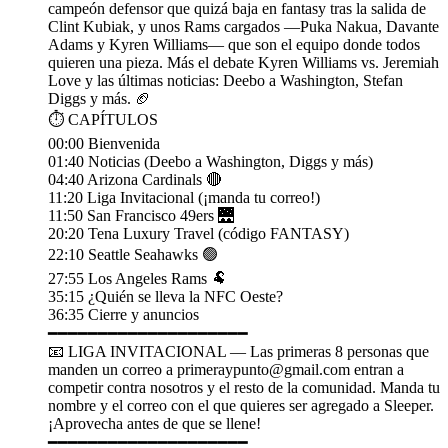
campeón defensor que quizá baja en fantasy tras la salida de
Clint Kubiak, y unos Rams cargados —Puka Nakua, Davante
Adams y Kyren Williams— que son el equipo donde todos
quieren una pieza. Más el debate Kyren Williams vs. Jeremiah
Love y las últimas noticias: Deebo a Washington, Stefan
Diggs y más. 🏈
⏱️ CAPÍTULOS
00:00 Bienvenida
01:40 Noticias (Deebo a Washington, Diggs y más)
04:40 Arizona Cardinals 🔴
11:20 Liga Invitacional (¡manda tu correo!)
11:50 San Francisco 49ers 🌉
20:20 Tena Luxury Travel (código FANTASY)
22:10 Seattle Seahawks 🟢
27:55 Los Angeles Rams 🐏
35:15 ¿Quién se lleva la NFC Oeste?
36:35 Cierre y anuncios
━━━━━━━━━━━━━━━━━━━━
📧 LIGA INVITACIONAL — Las primeras 8 personas que
manden un correo a primeraypunto@gmail.com entran a
competir contra nosotros y el resto de la comunidad. Manda tu
nombre y el correo con el que quieres ser agregado a Sleeper.
¡Aprovecha antes de que se llene!
━━━━━━━━━━━━━━━━━━━━