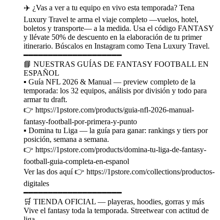
✈️ ¿Vas a ver a tu equipo en vivo esta temporada? Tena
Luxury Travel te arma el viaje completo —vuelos, hotel,
boletos y transporte— a la medida. Usa el código FANTASY
y llévate 50% de descuento en la elaboración de tu primer
itinerario. Búscalos en Instagram como Tena Luxury Travel.
━━━━━━━━━━━━━━━━━━━━
📘 NUESTRAS GUÍAS DE FANTASY FOOTBALL EN
ESPAÑOL
▪️ Guía NFL 2026 & Manual — preview completo de la
temporada: los 32 equipos, análisis por división y todo para
armar tu draft.
👉 https://1pstore.com/products/guia-nfl-2026-manual-
fantasy-football-por-primera-y-punto
▪️ Domina tu Liga — la guía para ganar: rankings y tiers por
posición, semana a semana.
👉 https://1pstore.com/products/domina-tu-liga-de-fantasy-
football-guia-completa-en-espanol
Ver las dos aquí 👉 https://1pstore.com/collections/productos-
digitales
━━━━━━━━━━━━━━━━━━━━
🛒 TIENDA OFICIAL — playeras, hoodies, gorras y más
Vive el fantasy toda la temporada. Streetwear con actitud de
liga.