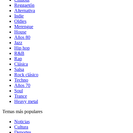
Reggaetón
Alternativa
Indie
Oldies
Merengue
House
Años 80
Jazz
Hip hop
R&B
Rap
Clásica
Salsa
Rock clásico
Techno
Años 70
Soul
Trance
Heavy metal
Temas más populares
Noticias
Cultura
Deportes