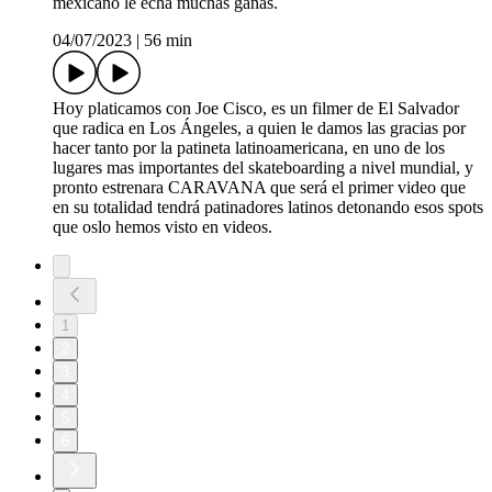
mexicano le echa muchas ganas.
04/07/2023
|
56 min
Hoy platicamos con Joe Cisco, es un filmer de El Salvador
que radica en Los Ángeles, a quien le damos las gracias por
hacer tanto por la patineta latinoamericana, en uno de los
lugares mas importantes del skateboarding a nivel mundial, y
pronto estrenara CARAVANA que será el primer video que
en su totalidad tendrá patinadores latinos detonando esos spots
que oslo hemos visto en videos.
1
2
3
4
5
6