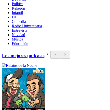
Política
Religión
Infantil
DJ
Comedia
Radio Universitaria
Entrevista
Navidad
Música
Educación
Los mejores podcasts