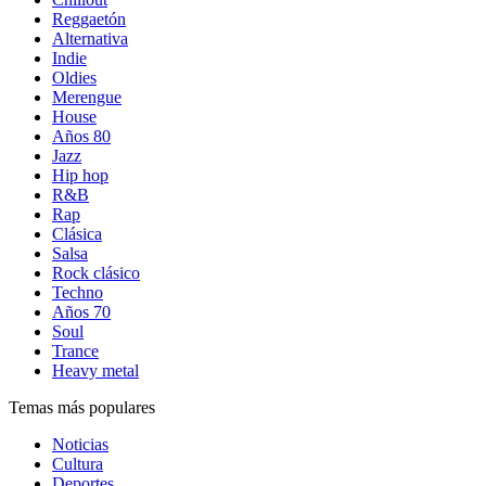
Reggaetón
Alternativa
Indie
Oldies
Merengue
House
Años 80
Jazz
Hip hop
R&B
Rap
Clásica
Salsa
Rock clásico
Techno
Años 70
Soul
Trance
Heavy metal
Temas más populares
Noticias
Cultura
Deportes