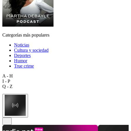
Categorías más populares
Noticias
Cultura y sociedad
Deportes
Humor
True crime
A - H
I - P
Q - Z