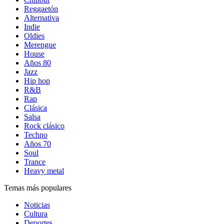
Reggaetón
Alternativa
Indie
Oldies
Merengue
House
Años 80
Jazz
Hip hop
R&B
Rap
Clásica
Salsa
Rock clásico
Techno
Años 70
Soul
Trance
Heavy metal
Temas más populares
Noticias
Cultura
Deportes