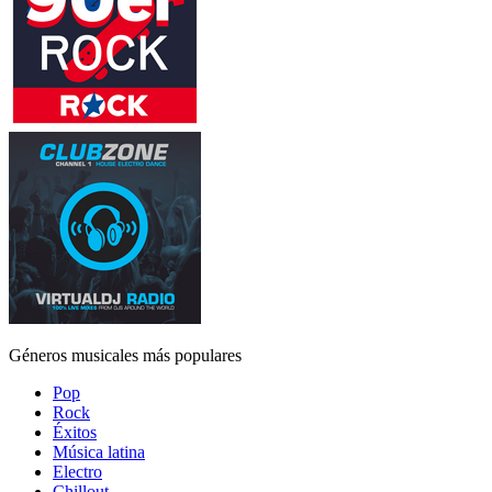
Géneros musicales más populares
Pop
Rock
Éxitos
Música latina
Electro
Chillout