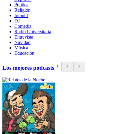
Política
Religión
Infantil
DJ
Comedia
Radio Universitaria
Entrevista
Navidad
Música
Educación
Los mejores podcasts