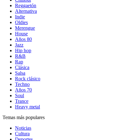
Reggaetón
Alternativa
Indie
Oldies
Merengue
House
Años 80
Jazz
Hip hop
R&B
Rap
Clásica
Salsa
Rock clásico
Techno
Años 70
Soul
Trance
Heavy metal
Temas más populares
Noticias
Cultura
Deportes